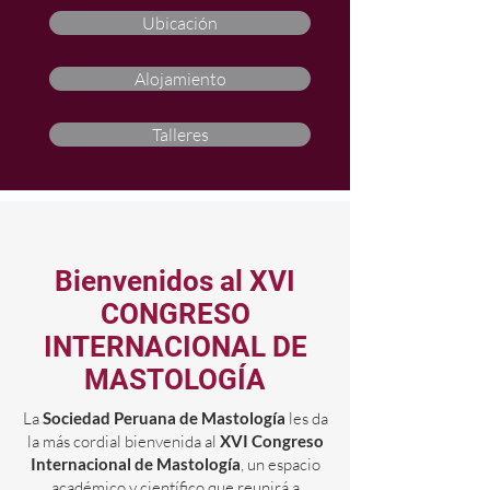
Ubicación
Alojamiento
Talleres
Bienvenidos al XVI
CONGRESO
INTERNACIONAL DE
MASTOLOGÍA
La
Sociedad Peruana de Mastología
les da
la más cordial bienvenida al
XVI Congreso
Internacional de Mastología
, un espacio
académico y científico que reunirá a