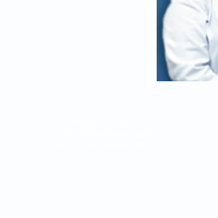
Sociedad
Peruana de Mastología - 2021
Datos de contacto
Tel. 01 201 6500 Anexo 2244
spmsecretaria@gmail.com