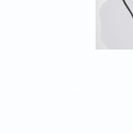
Sociedad
Peruana de Mastología - 2021
Datos de contacto
Tel. 01 201 6500 Anexo 2244
spmsecretaria@gmail.com