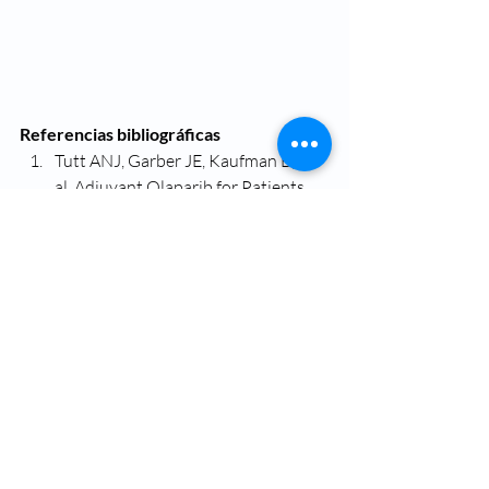
Referencias bibliográficas
Tutt ANJ, Garber JE, Kaufman B, et 
al. Adjuvant Olaparib for Patients 
with BRCA1-or BRCA2-Mutated 
Breast Cancer. N Engl J Med. June 3, 
2021.
Tutt ANJ, et al. Pre-specified event 
driven analysis of overall survival 
(OS) in the OlympiA phase III trial of 
adjuvant olaparib (OL) in germline 
BRCA1/2 mutation (gBRCAm) 
associated breast cancer. ESMO 
Virtual Plenary. March 16-18th, 
2022 