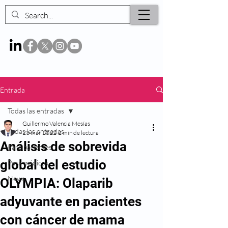
Entrada
Todas las entradas
Guillermo Valencia Mesías
Todas las entradas
23 mar 2022
2 min de lectura
Análisis de sobrevida
Para pacientes
global del estudio
Para médicos
News
OLYMPIA: Olaparib
adyuvante en pacientes
con cáncer de mama