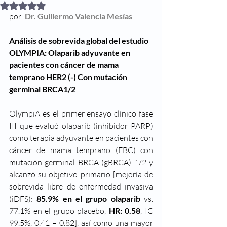
Obtuvo NaN de 5 estrellas.
por: 
Dr. Guillermo Valencia Mesías   
Análisis de sobrevida global del estudio 
OLYMPIA: Olaparib adyuvante en 
pacientes con cáncer de mama 
temprano HER2 (-) Con mutación 
germinal BRCA1/2
OlympiA es el primer ensayo clínico fase 
III que evaluó olaparib (inhibidor PARP) 
como terapia adyuvante en pacientes con 
cáncer de mama temprano (EBC) con 
mutación germinal BRCA (gBRCA) 1/2 y 
alcanzó su objetivo primario [mejoría de 
sobrevida libre de enfermedad invasiva 
(iDFS): 
85.9% en el grupo olaparib 
vs. 
77.1% en el grupo placebo, 
HR: 0.58
, IC 
99.5%, 0.41 – 0.82], así como una mayor 